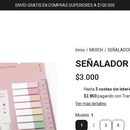
ENVÍO GRATIS EN COMPRAS SUPERIORES A $100.000
Inicio
MERCH
SEÑALADOR
/
/
SEÑALADOR 
$3.000
Hasta
3 cuotas sin inter
$2.850
pagando con Tran
Ver más detalles
Modelo:
1
1
2
3
4