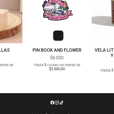
LLAS
PIN BOOK AND FLOWER
VELA LI
Y
$6.000
nterés
de
Hasta
3
cuotas sin interés
de
$2.000,00
Hasta
3