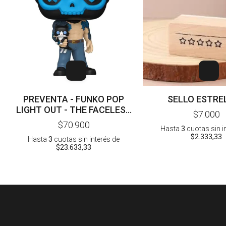
PREVENTA - FUNKO POP
SELLO ESTRE
LIGHT OUT - THE FACELESS
$7.000
MAN
$70.900
Hasta
3
cuotas sin i
$2.333,33
Hasta
3
cuotas sin interés
de
$23.633,33