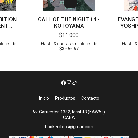
IBITION
CALL OF THE NIGHT 14 -
EVANGE
ENT
KOTOYAMA
YOSHI
 ARTBOOK
$11.000
nterés
de
Hasta
3
cuotas sin interés
de
Hasta
3
$3.666,67
Inicio
Productos
Contacto
Av. Corrientes 1382, local 43 (KAWAII).
CABA
bookerlibros@gmail.com