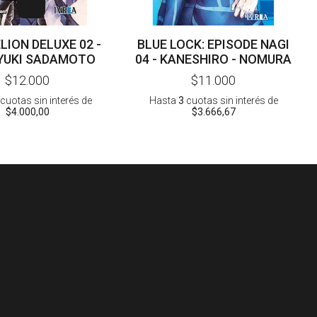
LION DELUXE 02 -
BLUE LOCK: EPISODE NAGI
YUKI SADAMOTO
04 - KANESHIRO - NOMURA
$12.000
$11.000
cuotas sin interés
de
Hasta
3
cuotas sin interés
de
$4.000,00
$3.666,67