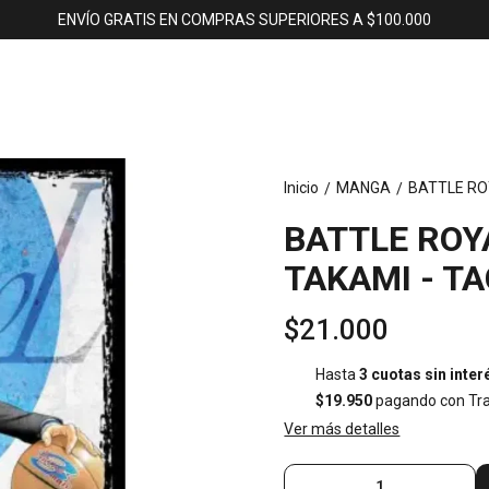
ENVÍO GRATIS EN COMPRAS SUPERIORES A $100.000
Inicio
MANGA
BATTLE ROY
/
/
BATTLE ROYA
TAKAMI - T
$21.000
Hasta
3 cuotas sin inter
$19.950
pagando con Tra
Ver más detalles