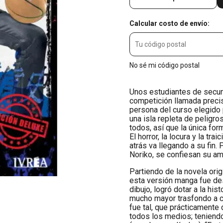
Calcular costo de envío:
No sé mi código postal
Unos estudiantes de secun
competición llamada precis
persona del curso elegido 
una isla repleta de peligro
todos, así que la única fo
El horror, la locura y la tr
atrás va llegando a su fin
Noriko, se confiesan su am
Partiendo de la novela ori
esta versión manga fue des
dibujo, logró dotar a la his
mucho mayor trasfondo a c
fue tal, que prácticamente
todos los medios; teniend