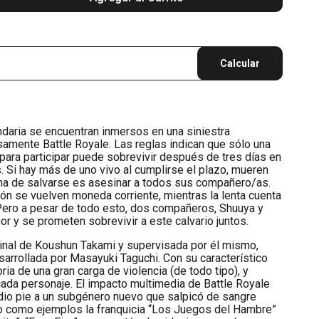
Calcular
daria se encuentran inmersos en una siniestra
amente Battle Royale. Las reglas indican que sólo una
para participar puede sobrevivir después de tres días en
s. Si hay más de uno vivo al cumplirse el plazo, mueren
rma de salvarse es asesinar a todos sus compañero/as.
aición se vuelven moneda corriente, mientras la lenta cuenta
. Pero a pesar de todo esto, dos compañeros, Shuuya y
or y se prometen sobrevivir a este calvario juntos.
ginal de Koushun Takami y supervisada por él mismo,
arrollada por Masayuki Taguchi. Con su característico
toria de una gran carga de violencia (de todo tipo), y
ada personaje. El impacto multimedia de Battle Royale
 dio pie a un subgénero nuevo que salpicó de sangre
o como ejemplos la franquicia “Los Juegos del Hambre”