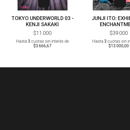
TOKYO UNDERWORLD 03 -
JUNJI ITO: EXH
KENJI SAKAKI
ENCHANTM
ILLUSTRATIONS -
$11.000
$39.000
Hasta
3
cuotas sin interés
de
Hasta
3
cuotas sin i
$3.666,67
$13.000,00