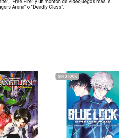
tnite”, “Free Fire” y un montón de videojuegos más, e
gers Arena” o “Deadly Class”.
SIN STOCK