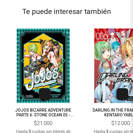
Te puede interesar también
JOJOS BIZARRE ADVENTURE
DARLING IN THE FRA
PARTE 6: STONE OCEAN 03 -
KENTARO YABU
HIROHIKO ARAKI
$21.000
$12.000
Hasta
3
cuotas sin interés
de
Hasta
3
cuotas sin i