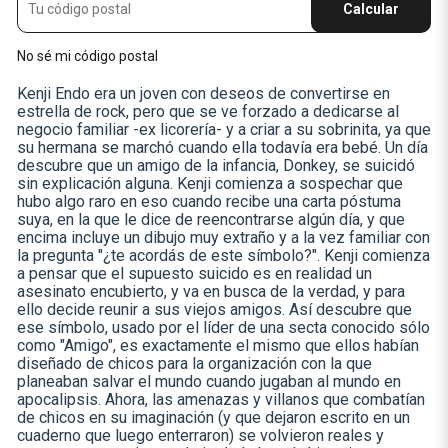
Calcular
No sé mi código postal
Kenji Endo era un joven con deseos de convertirse en
estrella de rock, pero que se ve forzado a dedicarse al
negocio familiar -ex licorería- y a criar a su sobrinita, ya que
su hermana se marchó cuando ella todavía era bebé. Un día
descubre que un amigo de la infancia, Donkey, se suicidó
sin explicación alguna. Kenji comienza a sospechar que
hubo algo raro en eso cuando recibe una carta póstuma
suya, en la que le dice de reencontrarse algún día, y que
encima incluye un dibujo muy extraño y a la vez familiar con
la pregunta "¿te acordás de este símbolo?". Kenji comienza
a pensar que el supuesto suicido es en realidad un
asesinato encubierto, y va en busca de la verdad, y para
ello decide reunir a sus viejos amigos. Así descubre que
ese símbolo, usado por el líder de una secta conocido sólo
como "Amigo", es exactamente el mismo que ellos habían
diseñado de chicos para la organización con la que
planeaban salvar el mundo cuando jugaban al mundo en
apocalipsis. Ahora, las amenazas y villanos que combatían
de chicos en su imaginación (y que dejaron escrito en un
cuaderno que luego enterraron) se volvieron reales y