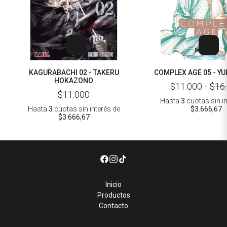
KAGURABACHI 02 - TAKERU
COMPLEX AGE 05 - Y
HOKAZONO
$11.000
-
$16
$11.000
Hasta
3
cuotas sin i
Hasta
3
cuotas sin interés
de
$3.666,67
$3.666,67
Inicio
Productos
Contacto