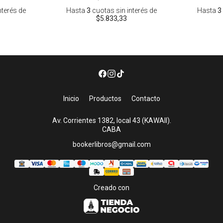
nterés
de
Hasta
3
cuotas sin interés
de
Hasta
3
$5.833,33
Inicio
Productos
Contacto
Av. Corrientes 1382, local 43 (KAWAII).
CABA
bookerlibros@gmail.com
Creado con