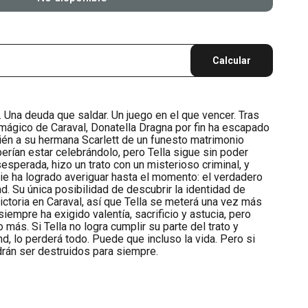
Calcular
. Una deuda que saldar. Un juego en el que vencer. Tras
mágico de Caraval, Donatella Dragna por fin ha escapado
ién a su hermana Scarlett de un funesto matrimonio
erían estar celebrándolo, pero Tella sigue sin poder
esesperada, hizo un trato con un misterioso criminal, y
ie ha logrado averiguar hasta el momento: el verdadero
 Su única posibilidad de descubrir la identidad de
ictoria en Caraval, así que Tella se meterá una vez más
siempre ha exigido valentía, sacrificio y astucia, pero
 más. Si Tella no logra cumplir su parte del trato y
d, lo perderá todo. Puede que incluso la vida. Pero si
rán ser destruidos para siempre.