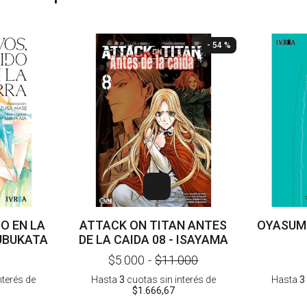
- 54 %
O EN LA
ATTACK ON TITAN ANTES
OYASUMI
 UBUKATA
DE LA CAIDA 08 - ISAYAMA
$5.000
-
$11.000
nterés
de
Hasta
3
cuotas sin interés
de
Hasta
3
$1.666,67