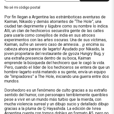
No sé mi código postal
Por fin llegan a Argentina las estrámboticas aventuras de
Kaiman, Nikaido y demás atorrantes de “The Hole”, una
ciudad tan deprimente y lúgubre como su nombre lo indica.
Allí, un clan de hechiceros secuestra gente de las calles
para usarla como conejillos de india en sus atroces
experimentos con las artes oscuras. Una de sus víctimas,
Kaiman, sufre un severo caso de amnesia… ¡y encima su
cabeza ahora parece de lagarto! Ayudado por Nikaido, la
joven propietaria del restaurante de gyoza Hungry Bug, y
una extraña presencia dentro de su boca, Kaiman
emprende la búsqueda del hechicero que le cagó la vida.
Pero, cuando el líder de los hechiceros se entera de que un
hombre-lagarto está matando a su gente, envía un equipo
de “limpiadores” a The Hole, iniciando una guerra entre dos
mundos.
Dorohedoro es un fenómeno de culto gracias a su extraño
sentido del humor, con personajes terriblemente queribles
pese a vivir en un mundo más turbio que la mierda, con
mucha violencia surreal y un dibujo sucio y detallado dibujo
gracias a la pluma de Q Hayashida. La edición de Ivrea
Argentina cuenta con tomos dobles en formato A5, pero no