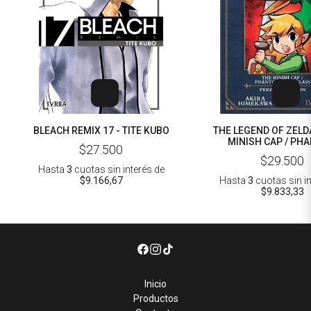
BLEACH REMIX 17 - TITE KUBO
THE LEGEND OF ZELDA
MINISH CAP / PH
$27.500
HOURGLASS
$29.500
Hasta
3
cuotas sin interés
de
$9.166,67
Hasta
3
cuotas sin i
$9.833,33
Inicio
Productos