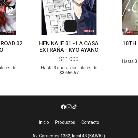
 ROAD 02
HEN NA IE 01 - LA CASA
10TH 
SO
EXTRAÑA - KYO AYANO
$11.000
Hasta
3
nterés
de
Hasta
3
cuotas sin interés
de
$3.666,67
Inicio
Productos
Contacto
Av. Corrientes 1382, local 43 (KAWAII).