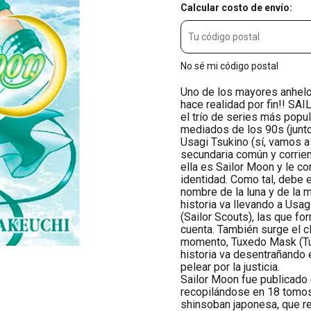
Calcular costo de envío:
No sé mi código postal
Uno de los mayores anhelos
hace realidad por fin!! SA
el trío de series más popu
mediados de los 90s (junto
Usagi Tsukino (sí, vamos a
secundaria común y corrien
ella es Sailor Moon y le c
identidad. Como tal, debe e
nombre de la luna y de la m
historia va llevando a Usag
(Sailor Scouts), las que fo
cuenta. También surge el c
momento, Tuxedo Mask (Tux
historia va desentrañando 
pelear por la justicia.
Sailor Moon fue publicado
recopilándose en 18 tomos.
shinsoban japonesa, que r