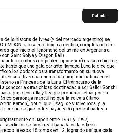
Calcular
 de la historia de Ivrea (y del mercado argentino) se
ILOR MOON saldrá en edición argentina, completando así
lares que inició el fenómeno del anime en Argentina a
 con Saint Seiya y Dragon Ball).
 usar los nombres originales japoneses) era una chica de
te hasta que una gata parlante llamada Luna le dice que
onfiere los poderes para transformarse en su nueva
nfrentar a diversos enemigos e impartir justicia en el
isteriosa Princesa de la Luna. El transcurso de la
i a conocer a otras chicas destinadas a ser Sailor Senshi
rman equipo con ella y las que prefieren actuar por su
lásico personaje masculino que la salva a último
edo Kamen), por el que Usagi se vuelve loca, y la
el por qué de que todos hayan sido predestinados a
 originalmente en Japón entre 1991 y 1997,
 La edición de Ivrea está basada en la edición
e-recopila esos 18 tomos en 12, logrando así que cada