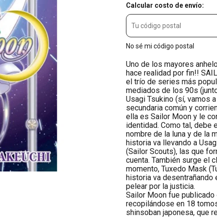
Calcular costo de envío:
No sé mi código postal
Uno de los mayores anhelos
hace realidad por fin!! SA
el trío de series más popu
mediados de los 90s (junto
Usagi Tsukino (sí, vamos a
secundaria común y corrien
ella es Sailor Moon y le c
identidad. Como tal, debe e
nombre de la luna y de la m
historia va llevando a Usag
(Sailor Scouts), las que fo
cuenta. También surge el c
momento, Tuxedo Mask (Tux
historia va desentrañando 
pelear por la justicia.
Sailor Moon fue publicado
recopilándose en 18 tomos.
shinsoban japonesa, que r