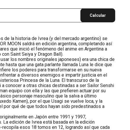
Calcular
 de la historia de Ivrea (y del mercado argentino) se
ILOR MOON saldrá en edición argentina, completando así
lares que inició el fenómeno del anime en Argentina a
 con Saint Seiya y Dragon Ball).
 usar los nombres originales japoneses) era una chica de
te hasta que una gata parlante llamada Luna le dice que
onfiere los poderes para transformarse en su nueva
nfrentar a diversos enemigos e impartir justicia en el
isteriosa Princesa de la Luna. El transcurso de la
i a conocer a otras chicas destinadas a ser Sailor Senshi
rman equipo con ella y las que prefieren actuar por su
lásico personaje masculino que la salva a último
edo Kamen), por el que Usagi se vuelve loca, y la
el por qué de que todos hayan sido predestinados a
 originalmente en Japón entre 1991 y 1997,
 La edición de Ivrea está basada en la edición
e-recopila esos 18 tomos en 12, logrando así que cada