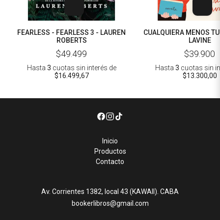
FEARLESS - FEARLESS 3 - LAUREN
CUALQUIERA MENOS TU 
ROBERTS
LAVINE
$49.499
$39.900
Hasta
3
cuotas sin interés
de
Hasta
3
cuotas sin i
$16.499,67
$13.300,00
Inicio
Productos
Contacto
Av. Corrientes 1382, local 43 (KAWAII). CABA
bookerlibros@gmail.com