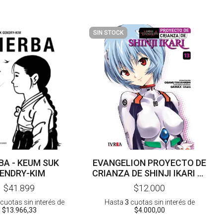
SIN STOCK
BA - KEUM SUK
EVANGELION PROYECTO DE
ENDRY-KIM
CRIANZA DE SHINJI IKARI 13
- GAINAX - KHARA -
$41.899
$12.000
TAKAHASHI
cuotas sin interés
de
Hasta
3
cuotas sin interés
de
$13.966,33
$4.000,00