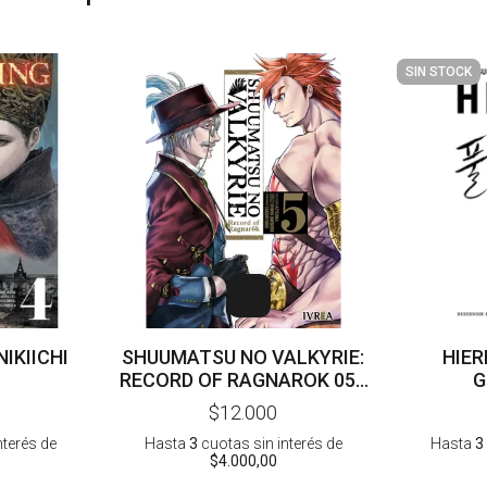
SIN STOCK
NIKIICHI
SHUUMATSU NO VALKYRIE:
HIER
RECORD OF RAGNAROK 05 -
G
AZYCHIKA
$12.000
nterés
de
Hasta
3
cuotas sin interés
de
Hasta
3
$4.000,00