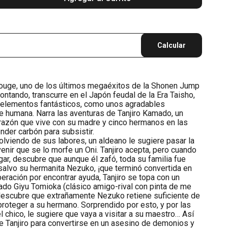
Calcular
ouge, uno de los últimos megaéxitos de la Shonen Jump
ntando, transcurre en el Japón feudal de la Era Taisho,
 elementos fantásticos, como unos agradables
 humana. Narra las aventuras de Tanjiro Kamado, un
razón que vive con su madre y cinco hermanos en las
nder carbón para subsistir.
volviendo de sus labores, un aldeano le sugiere pasar la
enir que se lo morfe un Oni. Tanjiro acepta, pero cuando
gar, descubre que aunque él zafó, toda su familia fue
salvo su hermanita Nezuko, ¡que terminó convertida en
eración por encontrar ayuda, Tanjiro se topa con un
do Giyu Tomioka (clásico amigo-rival con pinta de me
 descubre que extrañamente Nezuko retiene suficiente de
roteger a su hermano. Sorprendido por esto, y por las
 chico, le sugiere que vaya a visitar a su maestro… Así
e Tanjiro para convertirse en un asesino de demonios y