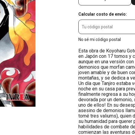
Calcular costo de envío:
No sé mi código postal
Esta obra de Koyoharu Got
en Japón con 17 tomos y co
aunque en una versión con
demonios que morfan carne
joven amable y de buen co
montañas, y se dedica a ve
Un día que Tanjiro estaba 
noche en su casa para prev
finalmente regresa a su ho
devorada por un demonio, 
uno de ellos! En su desesp
asesino de demonios llama
tomé tres valiums), quien
su humanidad para querer p
habilidades de combate del
comienzan las aventuras d