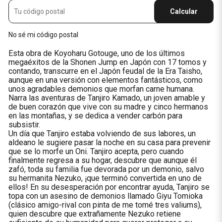
Calcular
No sé mi código postal
Esta obra de Koyoharu Gotouge, uno de los últimos
megaéxitos de la Shonen Jump en Japón con 17 tomos y
contando, transcurre en el Japón feudal de la Era Taisho,
aunque en una versión con elementos fantásticos, como
unos agradables demonios que morfan carne humana.
Narra las aventuras de Tanjiro Kamado, un joven amable y
de buen corazón que vive con su madre y cinco hermanos
en las montañas, y se dedica a vender carbón para
subsistir.
Un día que Tanjiro estaba volviendo de sus labores, un
aldeano le sugiere pasar la noche en su casa para prevenir
que se lo morfe un Oni. Tanjiro acepta, pero cuando
finalmente regresa a su hogar, descubre que aunque él
zafó, toda su familia fue devorada por un demonio, salvo
su hermanita Nezuko, ¡que terminó convertida en uno de
ellos! En su desesperación por encontrar ayuda, Tanjiro se
topa con un asesino de demonios llamado Giyu Tomioka
(clásico amigo-rival con pinta de me tomé tres valiums),
quien descubre que extrañamente Nezuko retiene