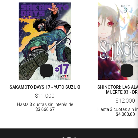
SAKAMOTO DAYS 17 - YUTO SUZUKI
SHINOTORI: LAS ALA
MUERTE 03 - DR
$11.000
$12.000
Hasta
3
cuotas sin interés
de
$3.666,67
Hasta
3
cuotas sin i
$4.000,00