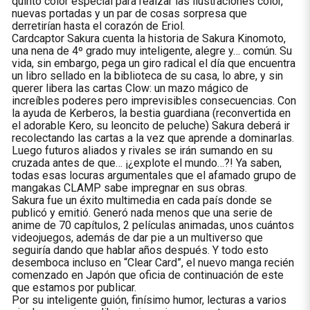
quinto color especial para realzar las ilustraciones color,
nuevas portadas y un par de cosas sorpresa que
derretirían hasta el corazón de Eriol.
Cardcaptor Sakura cuenta la historia de Sakura Kinomoto,
una nena de 4º grado muy inteligente, alegre y… común. Su
vida, sin embargo, pega un giro radical el día que encuentra
un libro sellado en la biblioteca de su casa, lo abre, y sin
querer libera las cartas Clow: un mazo mágico de
increíbles poderes pero imprevisibles consecuencias. Con
la ayuda de Kerberos, la bestia guardiana (reconvertida en
el adorable Kero, su leoncito de peluche) Sakura deberá ir
recolectando las cartas a la vez que aprende a dominarlas.
Luego futuros aliados y rivales se irán sumando en su
cruzada antes de que… ¡¿explote el mundo…?! Ya saben,
todas esas locuras argumentales que el afamado grupo de
mangakas CLAMP sabe impregnar en sus obras.
Sakura fue un éxito multimedia en cada país donde se
publicó y emitió. Generó nada menos que una serie de
anime de 70 capítulos, 2 películas animadas, unos cuántos
videojuegos, además de dar pie a un multiverso que
seguiría dando que hablar años después. Y todo esto
desemboca incluso en “Clear Card”, el nuevo manga recién
comenzado en Japón que oficia de continuación de este
que estamos por publicar.
Por su inteligente guión, finísimo humor, lecturas a varios