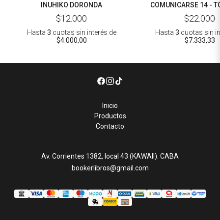
INUHIKO DORONDA
COMUNICARSE 14 - 
ODA
$12.000
$22.000
Hasta
3
cuotas sin interés
de
Hasta
3
cuotas sin i
$4.000,00
$7.333,33
Inicio
Productos
Contacto
Av. Corrientes 1382, local 43 (KAWAII). CABA
bookerlibros@gmail.com