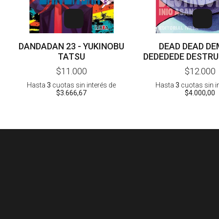
DANDADAN 23 - YUKINOBU
DEAD DEAD D
TATSU
DEDEDEDE DESTRU
- INIO ASA
$11.000
$12.000
Hasta
3
cuotas sin interés
de
Hasta
3
cuotas sin i
$3.666,67
$4.000,00