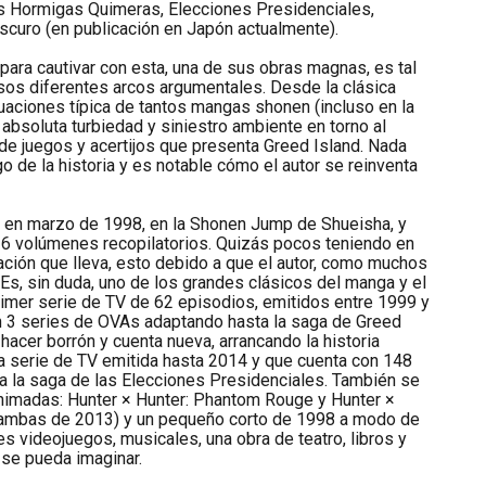
as Hormigas Quimeras, Elecciones Presidenciales,
scuro (en publicación en Japón actualmente).
 para cautivar con esta, una de sus obras magnas, es tal
sos diferentes arcos argumentales. Desde la clásica
aciones típica de tantos mangas shonen (incluso en la
 absoluta turbiedad y siniestro ambiente en torno al
de juegos y acertijos que presenta Greed Island. Nada
go de la historia y es notable cómo el autor se reinventa
 en marzo de 1998, en la Shonen Jump de Shueisha, y
 36 volúmenes recopilatorios. Quizás pocos teniendo en
ación que lleva, esto debido a que el autor, como muchos
Es, sin duda, uno de los grandes clásicos del manga y el
imer serie de TV de 62 episodios, emitidos entre 1999 y
n 3 series de OVAs adaptando hasta la saga de Greed
hacer borrón y cuenta nueva, arrancando la historia
a serie de TV emitida hasta 2014 y que cuenta con 148
a la saga de las Elecciones Presidenciales. También se
animadas: Hunter × Hunter: Phantom Rouge y Hunter ×
(ambas de 2013) y un pequeño corto de 1998 a modo de
es videojuegos, musicales, una obra de teatro, libros y
 se pueda imaginar.