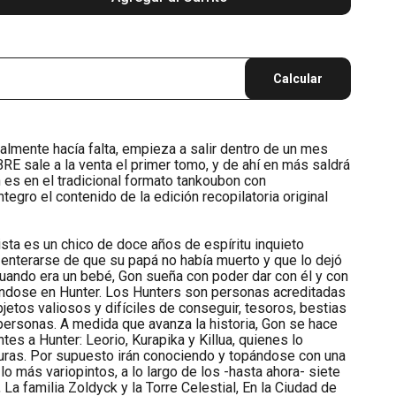
Calcular
ealmente hacía falta, empieza a salir dentro de un mes
E sale a la venta el primer tomo, y de ahí en más saldrá
 es en el tradicional formato tankoubon con
ntegro el contenido de la edición recopilatoria original
ista es un chico de doce años de espíritu inquieto
enterarse de que su papá no había muerto y que lo dejó
cuando era un bebé, Gon sueña con poder dar con él y con
éndose en Hunter. Los Hunters son personas acreditadas
jetos valiosos y difíciles de conseguir, tesoros, bestias
 personas. A medida que avanza la historia, Gon se hace
tes a Hunter: Leorio, Kurapika y Killua, quienes lo
ras. Por supuesto irán conociendo y topándose con una
lo más variopintos, a lo largo de los -hasta ahora- siete
La familia Zoldyck y la Torre Celestial, En la Ciudad de