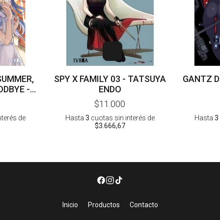
SUMMER,
SPY X FAMILY 03 - TATSUYA
GANTZ D
ODBYE -
ENDO
03 -
$11.000
KOUDOU
nterés
de
Hasta
3
cuotas sin interés
de
Hasta
3
$3.666,67
Inicio
Productos
Contacto