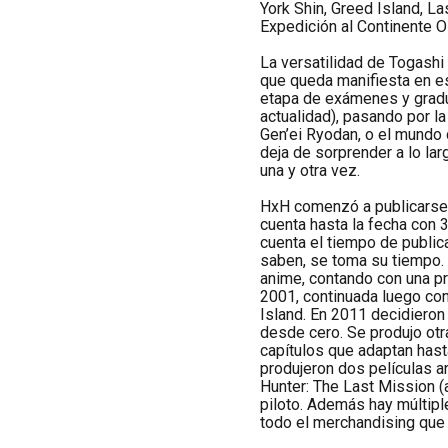
York Shin, Greed Island, L
Expedición al Continente O
La versatilidad de Togashi
que queda manifiesta en e
etapa de exámenes y gradu
actualidad), pasando por la
Gen’ei Ryodan, o el mundo 
deja de sorprender a lo lar
una y otra vez.
HxH comenzó a publicarse
cuenta hasta la fecha con
cuenta el tiempo de public
saben, se toma su tiempo. 
anime, contando con una pr
2001, continuada luego co
Island. En 2011 decidieron 
desde cero. Se produjo otr
capítulos que adaptan hast
produjeron dos películas 
Hunter: The Last Mission 
piloto. Además hay múltipl
todo el merchandising que