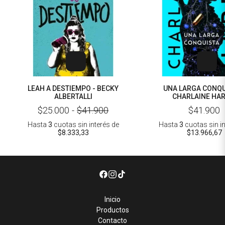
LEAH A DESTIEMPO - BECKY
UNA LARGA CONQU
ALBERTALLI
CHARLAINE HAR
$25.000
-
$41.900
$41.900
Hasta
3
cuotas sin interés
de
Hasta
3
cuotas sin i
$8.333,33
$13.966,67
Inicio
Productos
Contacto