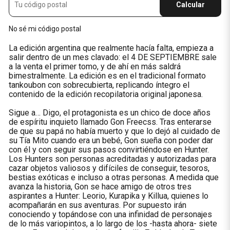
Calcular
No sé mi código postal
La edición argentina que realmente hacía falta, empieza a
salir dentro de un mes clavado: el 4 DE SEPTIEMBRE sale
a la venta el primer tomo, y de ahí en más saldrá
bimestralmente. La edición es en el tradicional formato
tankoubon con sobrecubierta, replicando íntegro el
contenido de la edición recopilatoria original japonesa.
Sigue a… Digo, el protagonista es un chico de doce años
de espíritu inquieto llamado Gon Freecss. Tras enterarse
de que su papá no había muerto y que lo dejó al cuidado de
su Tía Mito cuando era un bebé, Gon sueña con poder dar
con él y con seguir sus pasos convirtiéndose en Hunter.
Los Hunters son personas acreditadas y autorizadas para
cazar objetos valiosos y difíciles de conseguir, tesoros,
bestias exóticas e incluso a otras personas. A medida que
avanza la historia, Gon se hace amigo de otros tres
aspirantes a Hunter: Leorio, Kurapika y Killua, quienes lo
acompañarán en sus aventuras. Por supuesto irán
conociendo y topándose con una infinidad de personajes
de lo más variopintos, a lo largo de los -hasta ahora- siete