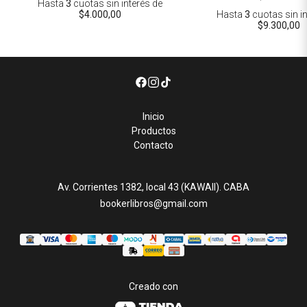
Hasta
3
cuotas sin interés
de
$4.000,00
Hasta
3
cuotas sin i
$9.300,00
Inicio
Productos
Contacto
Av. Corrientes 1382, local 43 (KAWAII). CABA
bookerlibros@gmail.com
Creado con