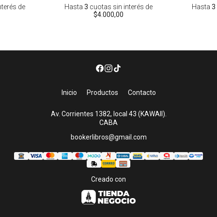
nterés
de
Hasta
3
cuotas sin interés
de
Hasta
3
$4.000,00
Inicio
Productos
Contacto
Av. Corrientes 1382, local 43 (KAWAII).
CABA
bookerlibros@gmail.com
Creado con