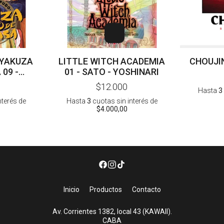
 YAKUZA
LITTLE WITCH ACADEMIA
CHOUJIN 
09 -
01 - SATO - YOSHINARI
ONO
$12.000
Hasta
3
nterés
de
Hasta
3
cuotas sin interés
de
$4.000,00
Inicio
Productos
Contacto
Av. Corrientes 1382, local 43 (KAWAII).
CABA