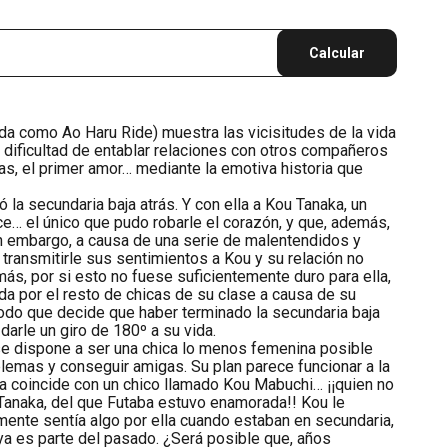
Calcular
a como Ao Haru Ride) muestra las vicisitudes de la vida
la dificultad de entablar relaciones con otros compañeros
as, el primer amor… mediante la emotiva historia que
.
ó la secundaria baja atrás. Y con ella a Kou Tanaka, un
ulce… el único que pudo robarle el corazón, y que, además,
in embargo, a causa de una serie de malentendidos y
transmitirle sus sentimientos a Kou y su relación no
más, por si esto no fuese suficientemente duro para ella,
a por el resto de chicas de su clase a causa de su
odo que decide que haber terminado la secundaria baja
darle un giro de 180º a su vida.
 se dispone a ser una chica lo menos femenina posible
blemas y conseguir amigas. Su plan parece funcionar a la
ía coincide con un chico llamado Kou Mabuchi… ¡¡quien no
Tanaka, del que Futaba estuvo enamorada!! Kou le
mente sentía algo por ella cuando estaban en secundaria,
ya es parte del pasado. ¿Será posible que, años