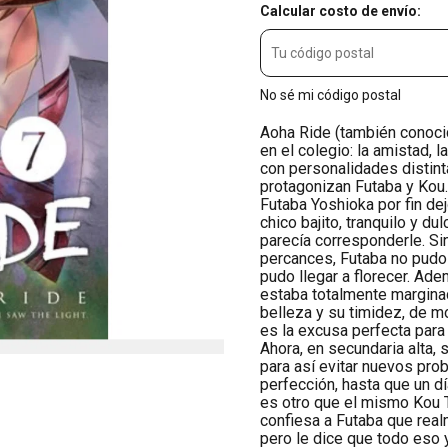
Calcular costo de envío:
No sé mi código postal
Aoha Ride (también conocid
en el colegio: la amistad, 
con personalidades distint
protagonizan Futaba y Kou
Futaba Yoshioka por fin dej
chico bajito, tranquilo y d
parecía corresponderle. S
percances, Futaba no pudo 
pudo llegar a florecer. Ade
estaba totalmente marginad
belleza y su timidez, de m
es la excusa perfecta para 
Ahora, en secundaria alta,
para así evitar nuevos pro
perfección, hasta que un d
es otro que el mismo Kou 
confiesa a Futaba que real
pero le dice que todo eso 