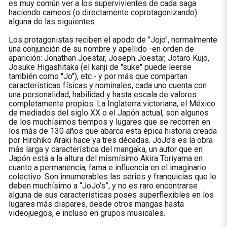
es muy común ver a los supervivientes de cada saga
haciendo cameos (o directamente coprotagonizando)
alguna de las siguientes.
Los protagonistas reciben el apodo de "Jojo", normalmente
una conjunción de su nombre y apellido -en orden de
aparición: Jonathan Joestar, Joseph Joestar, Jotaro Kujo,
Josuke Higashitaka (el kanji de "suke" puede leerse
también como "Jo"), etc.- y por más que compartan
características físicas y nominales, cada uno cuenta con
una personalidad, habilidad y hasta escala de valores
completamente propios. La Inglaterra victoriana, el México
de mediados del siglo XX o el Japón actual, son algunos
de los muchísimos tiempos y lugares que se recorren en
los más de 130 años que abarca esta épica historia creada
por Hirohiko Araki hace ya tres décadas. JoJo's es la obra
más larga y característica del mangaka, un autor que en
Japón está a la altura del mismísimo Akira Toriyama en
cuanto a permanencia, fama e influencia en el imaginario
colectivo. Son innumerables las series y franquicias que le
deben muchísimo a “JoJo's”, y no es raro encontrarse
alguna de sus características poses superflexibles en los
lugares más dispares, desde otros mangas hasta
videojuegos, e incluso en grupos musicales.