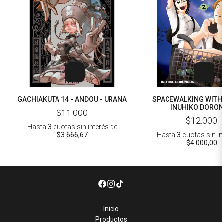
GACHIAKUTA 14 - ANDOU - URANA
SPACEWALKING WITH 
INUHIKO DORO
$11.000
$12.000
Hasta
3
cuotas sin interés
de
$3.666,67
Hasta
3
cuotas sin i
$4.000,00
Inicio
Productos