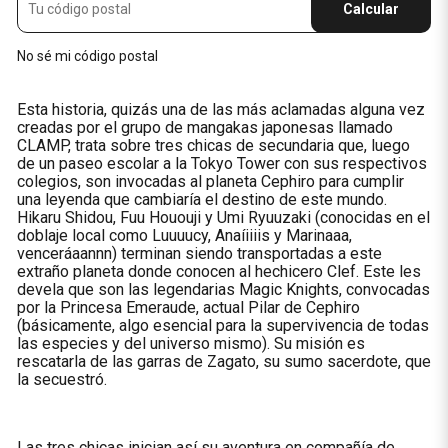
Calcular
No sé mi código postal
Esta historia, quizás una de las más aclamadas alguna vez
creadas por el grupo de mangakas japonesas llamado
CLAMP, trata sobre tres chicas de secundaria que, luego
de un paseo escolar a la Tokyo Tower con sus respectivos
colegios, son invocadas al planeta Cephiro para cumplir
una leyenda que cambiaría el destino de este mundo.
Hikaru Shidou, Fuu Hououji y Umi Ryuuzaki (conocidas en el
doblaje local como Luuuucy, Anaíiiiis y Marinaaa,
venceráaannn) terminan siendo transportadas a este
extraño planeta donde conocen al hechicero Clef. Este les
devela que son las legendarias Magic Knights, convocadas
por la Princesa Emeraude, actual Pilar de Cephiro
(básicamente, algo esencial para la supervivencia de todas
las especies y del universo mismo). Su misión es
rescatarla de las garras de Zagato, su sumo sacerdote, que
la secuestró.
Las tres chicas inician así su aventura en compañía de