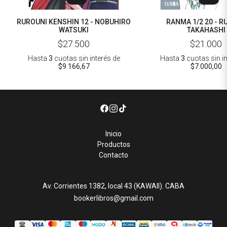
RUROUNI KENSHIN 12 - NOBUHIRO
RANMA 1/2 20 - R
WATSUKI
TAKAHASHI
$27.500
$21.000
Hasta
3
cuotas sin interés
de
Hasta
3
cuotas sin i
$9.166,67
$7.000,00
Inicio
Productos
Contacto
Av. Corrientes 1382, local 43 (KAWAII). CABA
bookerlibros@gmail.com