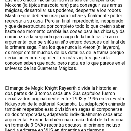
Mokona (la típica mascota rara) para conseguir sus armas
mágicas, desarrollar sus poderes, despertar a los robots
Mashin -que deberán usar para luchar- y finalmente poder
regresar a su casa. Pero un final impredecible, inesperado
y que desestructura por completo todo lo que creían saber
hasta ese momento cambia las cosas para las chicas, y da
comienzo a la segunda gran saga de la historia. Un arco
argumental que se sitúa un año entero después del final de
la primera saga. Para los que nunca la vieron (ni leyeron),
es mejor omitir muchos de los detalles de la trama porque
serían un enorme spoiler. Los más viejitos que sí la
conocen saben que nada, pero nada, es lo que parece en el
universo de las Guerreras Mágicas.
El manga de Magic Knight Rayearth divide la historia en
dos partes de 3 tomos cada una. Sus capítulos fueron
serializados originalmente entre 1993 y 1996 en la revista
Nakayoshi de la editorial Kodansha. La adaptación animada
también respetaba esta división en sagas al componerse
de dos temporadas, adaptando individualmente cada arco
argumental. Existió también una remake total de la historia
en forma de 3 OVAs recontra oscuros, el primero incluso
llegó a editarse en VHS en Argentina en tiempos