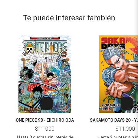
Te puede interesar también
ONE PIECE 98 - EIICHIRO ODA
SAKAMOTO DAYS 20 - Y
$11.000
$11.000
Hasta
3
cuotas sin interés
de
Hasta
3
cuotas sin i