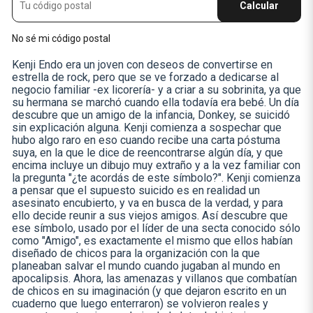
Calcular
No sé mi código postal
Kenji Endo era un joven con deseos de convertirse en
estrella de rock, pero que se ve forzado a dedicarse al
negocio familiar -ex licorería- y a criar a su sobrinita, ya que
su hermana se marchó cuando ella todavía era bebé. Un día
descubre que un amigo de la infancia, Donkey, se suicidó
sin explicación alguna. Kenji comienza a sospechar que
hubo algo raro en eso cuando recibe una carta póstuma
suya, en la que le dice de reencontrarse algún día, y que
encima incluye un dibujo muy extraño y a la vez familiar con
la pregunta "¿te acordás de este símbolo?". Kenji comienza
a pensar que el supuesto suicido es en realidad un
asesinato encubierto, y va en busca de la verdad, y para
ello decide reunir a sus viejos amigos. Así descubre que
ese símbolo, usado por el líder de una secta conocido sólo
como "Amigo", es exactamente el mismo que ellos habían
diseñado de chicos para la organización con la que
planeaban salvar el mundo cuando jugaban al mundo en
apocalipsis. Ahora, las amenazas y villanos que combatían
de chicos en su imaginación (y que dejaron escrito en un
cuaderno que luego enterraron) se volvieron reales y