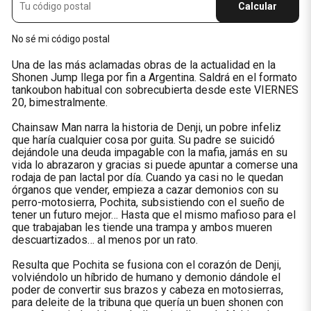
Calcular
No sé mi código postal
Una de las más aclamadas obras de la actualidad en la
Shonen Jump llega por fin a Argentina. Saldrá en el formato
tankoubon habitual con sobrecubierta desde este VIERNES
20, bimestralmente.
Chainsaw Man narra la historia de Denji, un pobre infeliz
que haría cualquier cosa por guita. Su padre se suicidó
dejándole una deuda impagable con la mafia, jamás en su
vida lo abrazaron y gracias si puede apuntar a comerse una
rodaja de pan lactal por día. Cuando ya casi no le quedan
órganos que vender, empieza a cazar demonios con su
perro-motosierra, Pochita, subsistiendo con el sueño de
tener un futuro mejor… Hasta que el mismo mafioso para el
que trabajaban les tiende una trampa y ambos mueren
descuartizados… al menos por un rato.
Resulta que Pochita se fusiona con el corazón de Denji,
volviéndolo un híbrido de humano y demonio dándole el
poder de convertir sus brazos y cabeza en motosierras,
para deleite de la tribuna que quería un buen shonen con