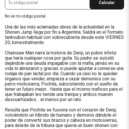
Calcular
No sé mi código postal
Una de las más aclamadas obras de la actualidad en la
Shonen Jump llega por fin a Argentina. Saldrá en el formato
tankoubon habitual con sobrecubierta desde este VIERNES
20, bimestralmente.
Chainsaw Man narra la historia de Denji, un pobre infeliz
que haría cualquier cosa por guita. Su padre se suicidó
dejándole una deuda impagable con la mafia, jamás en su
vida lo abrazaron y gracias si puede apuntar a comerse una
rodaja de pan lactal por día. Cuando ya casi no le quedan
órganos que vender, empieza a cazar demonios con su
perro-motosierra, Pochita, subsistiendo con el sueño de
tener un futuro mejor… Hasta que el mismo mafioso para el
que trabajaban les tiende una trampa y ambos mueren
descuartizados… al menos por un rato.
Resulta que Pochita se fusiona con el corazón de Denji,
volviéndolo un híbrido de humano y demonio dándole el
poder de convertir sus brazos y cabeza en motosierras,
para deleite de la tribuna que quería un buen shonen con