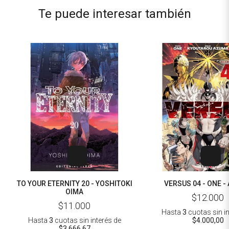
Te puede interesar también
TO YOUR ETERNITY 20 - YOSHITOKI
VERSUS 04 - ONE 
OIMA
$12.000
$11.000
Hasta
3
cuotas sin i
Hasta
3
cuotas sin interés
de
$4.000,00
$3.666,67