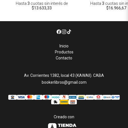
Hasta
3
cuotas sin interés
de
Hasta
3
cuotas sin i
$13.633,33
$16.966,67
Inicio
Productos
Contacto
Av. Corrientes 1382, local 43 (KAWAII). CABA
bookerlibros@gmail.com
Creado con