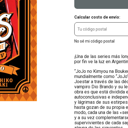
Calcular costo de envío:
No sé mi código postal
¡Una de las series más lon
por fin ve la luz en Argenti
“JoJo no Kimyou na Bouken
mundialmente como “JoJo’s B
Joestar a través de las d
vampiro Dio Brando y su le
obra es que está dividida 
autoconclusivas e independ
y lágrimas de sus estirpes.
hasta gozan de su propia e
modo, cada una de las «ser
y a su vez complementarse
supervivientes de cada sa
alguna de las siguientes.