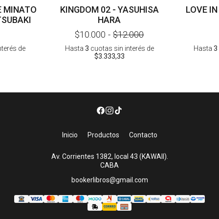
E MINATO
KINGDOM 02 - YASUHISA
LOVE IN
TSUBAKI
HARA
$10.000
-
$12.000
nterés
de
Hasta
3
cuotas sin interés
de
Hasta
3
$3.333,33
Inicio
Productos
Contacto
Av. Corrientes 1382, local 43 (KAWAII).
CABA
bookerlibros@gmail.com