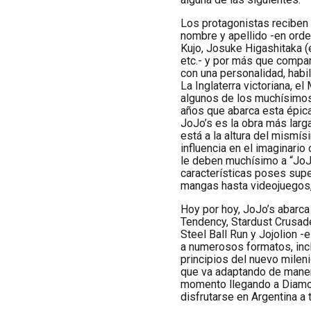
Los protagonistas reciben
nombre y apellido -en orde
Kujo, Josuke Higashitaka (
etc.- y por más que compar
con una personalidad, habi
La Inglaterra victoriana, e
algunos de los muchísimos
años que abarca esta épica
JoJo’s es la obra más larg
está a la altura del mismí
influencia en el imaginario
le deben muchísimo a “JoJo
características poses supe
mangas hasta videojuegos,
Hoy por hoy, JoJo’s abarc
Tendency, Stardust Crusad
Steel Ball Run y Jojolion 
a numerosos formatos, inc
principios del nuevo milen
que va adaptando de manera 
momento llegando a Diamon
disfrutarse en Argentina a 