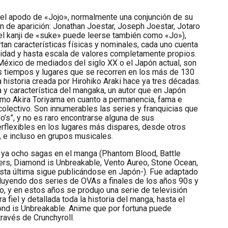
 el apodo de «Jojo», normalmente una conjunción de su
n de aparición: Jonathan Joestar, Joseph Joestar, Jotaro
el kanji de «suke» puede leerse también como «Jo»),
tan características físicas y nominales, cada uno cuenta
lidad y hasta escala de valores completamente propios.
l México de mediados del siglo XX o el Japón actual, son
 tiempos y lugares que se recorren en los más de 130
 historia creada por Hirohiko Araki hace ya tres décadas.
a y característica del mangaka, un autor que en Japón
simo Akira Toriyama en cuanto a permanencia, fama e
 colectivo. Son innumerables las series y franquicias que
’s”, y no es raro encontrarse alguna de sus
rflexibles en los lugares más dispares, desde otros
 e incluso en grupos musicales.
a ya ocho sagas en el manga (Phantom Blood, Battle
ers, Diamond is Unbreakable, Vento Aureo, Stone Ocean,
-esta última sigue publicándose en Japón-). Fue adaptado
luyendo dos series de OVAs a finales de los años 90s y
io, y en estos años se produjo una serie de televisión
fiel y detallada toda la historia del manga, hasta el
d is Unbreakable. Anime que por fortuna puede
través de Crunchyroll.