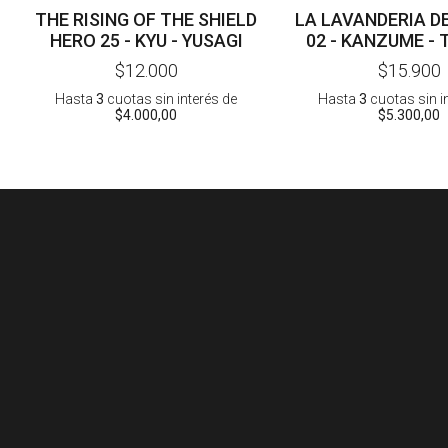
THE RISING OF THE SHIELD
LA LAVANDERIA D
HERO 25 - KYU - YUSAGI
02 - KANZUME - 
$12.000
$15.900
Hasta
3
cuotas sin interés
de
Hasta
3
cuotas sin i
$4.000,00
$5.300,00