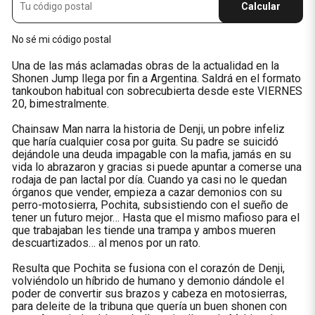
Calcular
No sé mi código postal
Una de las más aclamadas obras de la actualidad en la
Shonen Jump llega por fin a Argentina. Saldrá en el formato
tankoubon habitual con sobrecubierta desde este VIERNES
20, bimestralmente.
Chainsaw Man narra la historia de Denji, un pobre infeliz
que haría cualquier cosa por guita. Su padre se suicidó
dejándole una deuda impagable con la mafia, jamás en su
vida lo abrazaron y gracias si puede apuntar a comerse una
rodaja de pan lactal por día. Cuando ya casi no le quedan
órganos que vender, empieza a cazar demonios con su
perro-motosierra, Pochita, subsistiendo con el sueño de
tener un futuro mejor… Hasta que el mismo mafioso para el
que trabajaban les tiende una trampa y ambos mueren
descuartizados… al menos por un rato.
Resulta que Pochita se fusiona con el corazón de Denji,
volviéndolo un híbrido de humano y demonio dándole el
poder de convertir sus brazos y cabeza en motosierras,
para deleite de la tribuna que quería un buen shonen con