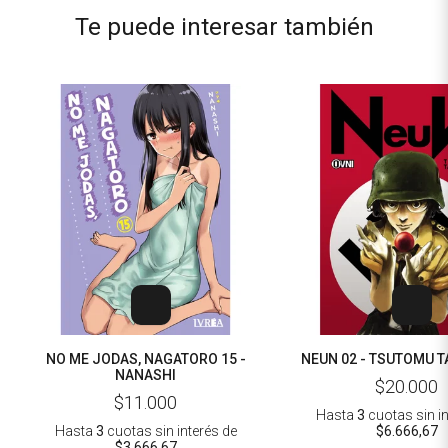
Te puede interesar también
NO ME JODAS, NAGATORO 15 -
NEUN 02 - TSUTOMU 
NANASHI
$20.000
$11.000
Hasta
3
cuotas sin i
Hasta
3
cuotas sin interés
de
$6.666,67
$3.666,67