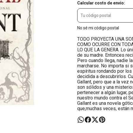
Calcular costo de envío:
No sé mi código postal
TODO PROYECTA UNA SOM
COMO OCURRE CON TODA
LO QUE LA GENERA. Lo únic
de su madre. Entonces recib
Pero cuando llega, nadie l
marcharse. No importa si s
espíritus rondando por los 
decidida a descubrirlos. Cu
Gallant, pero que a la vez
son sólidos y una misterios
pertenecer a algún lugar, 
nuestro mundo contra el Se
Gallant es una novela góti
que,muchas veces, están 