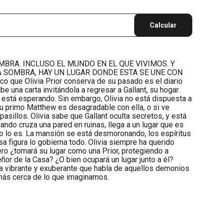
Calcular
BRA. INCLUSO EL MUNDO EN EL QUE VIVIMOS. Y
 SOMBRA, HAY UN LUGAR DONDE ESTA SE UNE CON
o que Olivia Prior conserva de su pasado es el diario
e una carta invitándola a regresar a Gallant, su hogar.
a está esperando. Sin embargo, Olivia no está dispuesta a
u primo Matthew es desagradable con ella, o si ve
pasillos. Olivia sabe que Gallant oculta secretos, y está
ando cruza una pared en ruinas, llega a un lugar que es
 no lo es. La mansión se está desmoronando, los espíritus
a figura lo gobierna todo. Olivia siempre ha querido
pero ¿tomará su lugar como una Prior, protegiendo a
ñor de la Casa? ¿O bien ocupará un lugar junto a él?
ca vibrante y exuberante que habla de aquellos demonios
más cerca de lo que imaginamos.