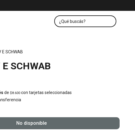
V E SCHWAB
V E SCHWAB
és
de
con tarjetas seleccionadas
$8.600
nsferencia
No disponible