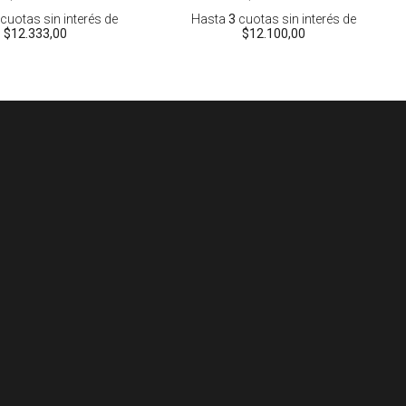
cuotas sin interés
de
Hasta
3
cuotas sin interés
de
$12.333,00
$12.100,00