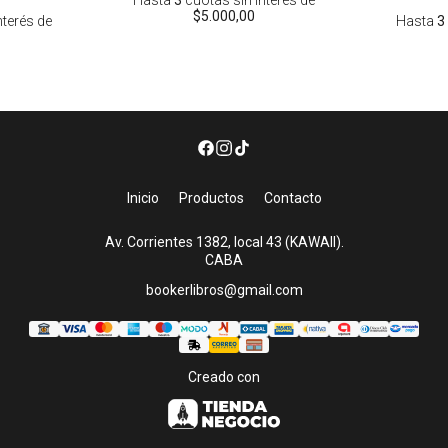
$5.000,00
nterés
de
Hasta
3
Inicio
Productos
Contacto
Av. Corrientes 1382, local 43 (KAWAII).
CABA
bookerlibros@gmail.com
Creado con