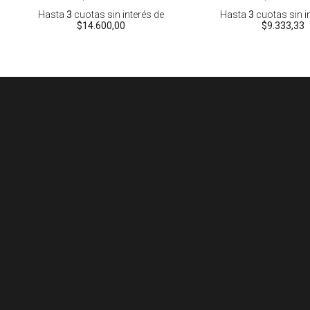
Hasta
3
cuotas sin interés
de
Hasta
3
cuotas sin i
$14.600,00
$9.333,33