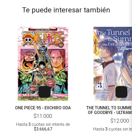
Te puede interesar también
ONE PIECE 95 - EIICHIRO ODA
THE TUNNEL TO SUMMER
OF GOODBYE - ULTRAM
$11.000
HACHIMOKU - K
$12.000
Hasta
3
cuotas sin interés
de
$3.666,67
Hasta
3
cuotas sin i