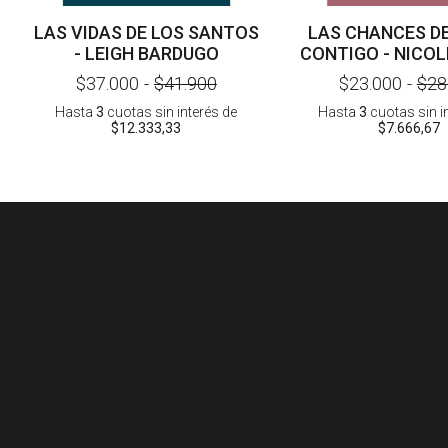
LAS VIDAS DE LOS SANTOS
LAS CHANCES D
- LEIGH BARDUGO
CONTIGO - NICO
$37.000
-
$41.900
$23.000
-
$28
Hasta
3
cuotas sin interés
de
Hasta
3
cuotas sin i
$12.333,33
$7.666,67