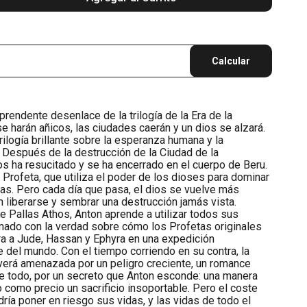
Calcular
rprendente desenlace de la trilogía de la Era de la
e harán añicos, las ciudades caerán y un dios se alzará.
trilogía brillante sobre la esperanza humana y la
 Después de la destrucción de la Ciudad de la
ios ha resucitado y se ha encerrado en el cuerpo de Beru.
rofeta, que utiliza el poder de los dioses para dominar
as. Pero cada día que pasa, el dios se vuelve más
liberarse y sembrar una destrucción jamás vista.
de Pallas Athos, Anton aprende a utilizar todos sus
ado con la verdad sobre cómo los Profetas originales
era a Jude, Hassan y Ephyra en una expedición
e del mundo. Con el tiempo corriendo en su contra, la
 verá amenazada por un peligro creciente, un romance
de todo, por un secreto que Anton esconde: una manera
o como precio un sacrificio insoportable. Pero el coste
ría poner en riesgo sus vidas, y las vidas de todo el