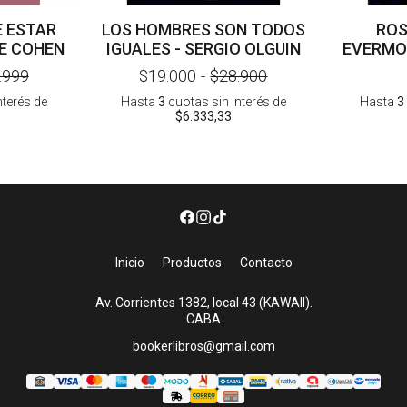
E ESTAR
LOS HOMBRES SON TODOS
ROS
LE COHEN
IGUALES - SERGIO OLGUIN
EVERMOR
.999
$19.000
-
$28.900
nterés
de
Hasta
3
cuotas sin interés
de
Hasta
3
$6.333,33
Inicio
Productos
Contacto
Av. Corrientes 1382, local 43 (KAWAII).
CABA
bookerlibros@gmail.com