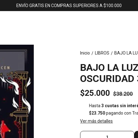
ENVÍO GRATIS EN COMPRAS SUPERIORES A $100.000
Inicio
LIBROS
BAJO LA LU
/
/
BAJO LA LUZ
OSCURIDAD 
$25.000
$38.200
Hasta
3 cuotas sin inter
$23.750
pagando con Tra
Ver más detalles