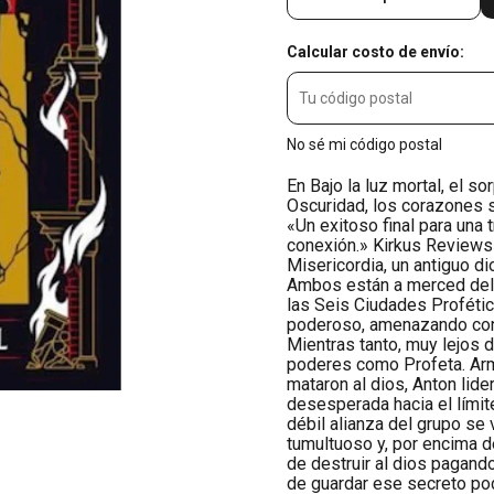
Calcular costo de envío:
No sé mi código postal
En Bajo la luz mortal, el so
Oscuridad, los corazones s
«Un exitoso final para una 
conexión.» Kirkus Reviews
Misericordia, un antiguo d
Ambos están a merced del P
las Seis Ciudades Profétic
poderoso, amenazando con 
Mientras tanto, muy lejos 
poderes como Profeta. Arm
mataron al dios, Anton lid
desesperada hacia el límit
débil alianza del grupo se
tumultuoso y, por encima 
de destruir al dios pagand
de guardar ese secreto pod