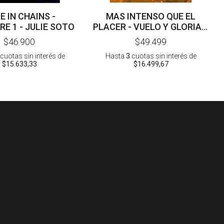
E IN CHAINS -
MAS INTENSO QUE EL
E 1 - JULIE SOTO
PLACER - VUELO Y GLORIA 3
- REBECCA YARROS
$46.900
$49.499
cuotas sin interés
de
Hasta
3
cuotas sin interés
de
$15.633,33
$16.499,67