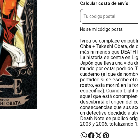
Calcular costo de envío:
No sé mi código postal
Ivrea se complace en publi
Ohba + Takeshi Obata, de 
más ni menos que DEATH 
La historia se centra en L
Japón que lleva una vida d
mundo por estar podrido. 
cuaderno (el que da nombre
portador: si se escribe el
rostro, esta morirá en la 
especifica). Cuando Light c
aquel que está corrompiend
descubrirtá el origen del c
consecuencias que sus acc
un detective decidido a atr
Death Note se publicó orig
2003 y 2006, totalizando 