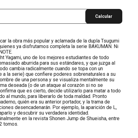
Calcular
car la obra más popular y aclamada de la dupla Tsugumi
quienes ya disfrutamos completa la serie BAKUMAN. Ni
NOTE.
ight Yagami, uno de los mejores estudiantes de todo
emasiado aburrida para sus estándares, y que juzga al
Todo cambia radicalmente cuando se topa con un
 a la serie) que confiere poderes sobrenaturales a su
 nombre de una persona y se visualiza mentalmente su
forma deseada (o de un ataque al corazón si no se
onfirma que es cierto, decide utilizarlo para matar a todo
o al mundo, para liberarlo de toda maldad. Pronto
uaderno, quién era su anterior portador, y la trama de
iones desencadenarán. Por ejemplo, la aparición de L,
aparlo y descubrir su verdadera identidad.
inalmente en la revista Shonen Jump de Shueisha, entre
12 tomos.