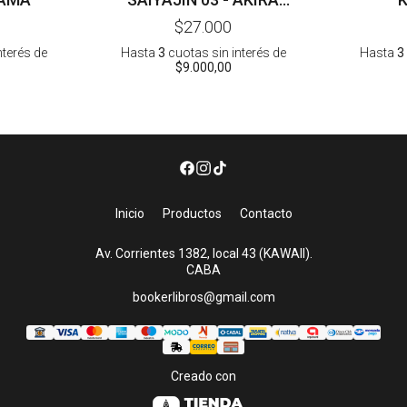
TORIYAMA
$27.000
nterés
de
Hasta
3
cuotas sin interés
de
Hasta
3
$9.000,00
Inicio
Productos
Contacto
Av. Corrientes 1382, local 43 (KAWAII).
CABA
bookerlibros@gmail.com
Creado con