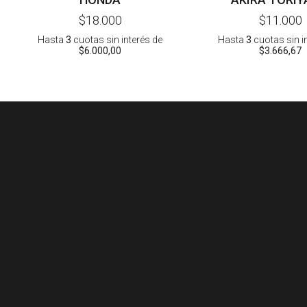
$18.000
$11.000
Hasta
3
cuotas sin interés
de
Hasta
3
cuotas sin i
$6.000,00
$3.666,67