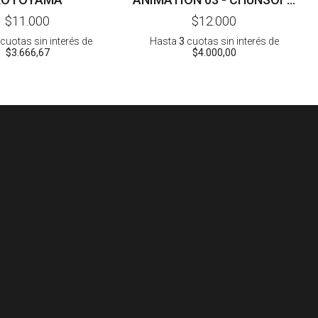
- TSUKIMI
$11.000
$12.000
cuotas sin interés
de
Hasta
3
cuotas sin interés
de
$3.666,67
$4.000,00