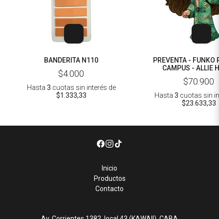
BANDERITA N110
PREVENTA - FUNKO 
CAMPUS - ALLIE 
$4.000
$70.900
Hasta
3
cuotas sin interés
de
$1.333,33
Hasta
3
cuotas sin i
$23.633,33
Inicio
Productos
Contacto
Av. Corrientes 1382, local 43 (KAWAII). CABA