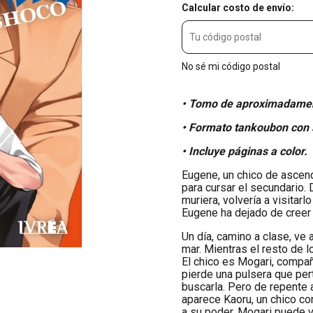
Calcular costo de envío:
No sé mi código postal
• Tomo de aproximadamen
• Formato tankoubon con 
• Incluye páginas a color.
Eugene, un chico de ascen
para cursar el secundario.
muriera, volvería a visita
Eugene ha dejado de creer
Un día, camino a clase, ve
mar. Mientras el resto de l
El chico es Mogari, compa
pierde una pulsera que per
buscarla. Pero de repente a
aparece Kaoru, un chico co
a su poder, Mogari puede ve