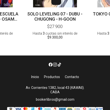
 ESCUELA
SOLO LEVELING 07 - DUBU -
TOKYO G
 - OSAMU
CHUGONG - H-GOON
$27.900
nterés
de
Hasta
3
cuotas sin interés
de
Hasta
3
$9.300,00
Inicio
Productos
Contacto
Av. Corrientes 1382, local 43 (KAWAII).
CABA
bookerlibros@gmail.com