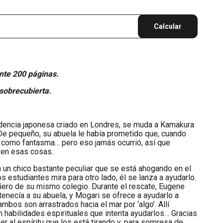
Calcular
te 200 páginas.
sobrecubierta.
dencia japonesa criado en Londres, se muda a Kamakura
 De pequeño, su abuela le había prometido que, cuando
rlo como fantasma… pero eso jamás ocurrió, así que
 en esas cosas.
 a un chico bastante peculiar que se está ahogando en el
os estudiantes mira para otro lado, él se lanza a ayudarlo.
ñero de su mismo colegio. Durante el rescate, Eugene
tenecía a su abuela, y Mogari se ofrece a ayudarlo a
mbos son arrastrados hacia el mar por ‘algo’. Allí
n habilidades espirituales que intenta ayudarlos… Gracias
r al espíritu que los está tirando y, para sorpresa de