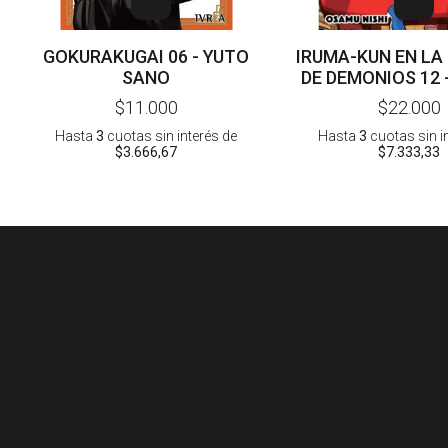
GOKURAKUGAI 06 - YUTO
IRUMA-KUN EN LA
SANO
DE DEMONIOS 12
NISHI
$11.000
$22.000
Hasta
3
cuotas sin interés
de
Hasta
3
cuotas sin i
$3.666,67
$7.333,33