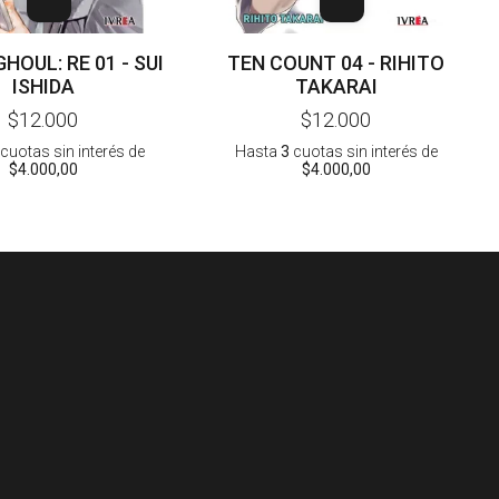
HOUL: RE 01 - SUI
TEN COUNT 04 - RIHITO
ISHIDA
TAKARAI
$12.000
$12.000
cuotas sin interés
de
Hasta
3
cuotas sin interés
de
$4.000,00
$4.000,00