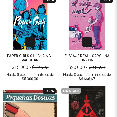
PAPER GIRLS 01 - CHAING -
EL VIAJE REAL - CAROLINA
VAUGHAN
UNREIN
$15.900
-
$19.900
$20.000
-
$31.599
Hasta
3
cuotas sin interés
de
Hasta
3
cuotas sin interés
de
$5.300,00
$6.666,67
- 50 %
SIN STOCK