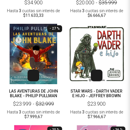
$34.900
$20.000
-
$35.999
Hasta
3
cuotas sin interés
de
Hasta
3
cuotas sin interés
de
$11.633,33
$6.666,67
- 27 %
LAS AVENTURAS DE JOHN
STAR WARS - DARTH VADER
BLAKE - PHILIP PULLMAN
E HIJO - JEFFREY BROWN
$23.999
-
$32.999
$23.900
Hasta
3
cuotas sin interés
de
Hasta
3
cuotas sin interés
de
$7.999,67
$7.966,67
- 20 %
- 36 %