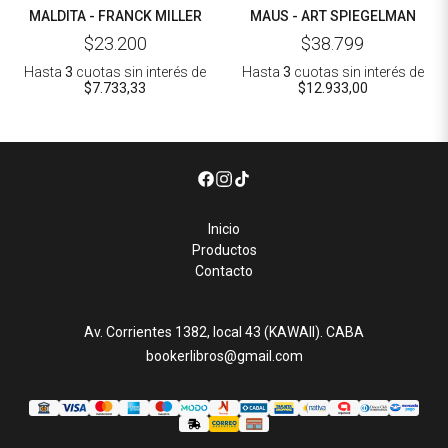
MALDITA - FRANCK MILLER
MAUS - ART SPIEGELMAN
$23.200
$38.799
Hasta
3
cuotas sin interés
de
Hasta
3
cuotas sin interés
de
$7.733,33
$12.933,00
Inicio
Productos
Contacto
Av. Corrientes 1382, local 43 (KAWAII). CABA
bookerlibros@gmail.com